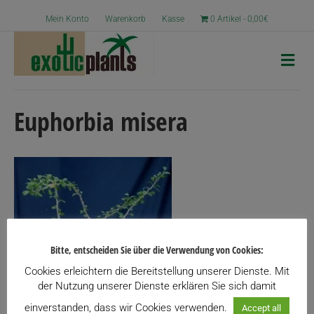
Mein Konto
Warenkorb
Kasse
0 Artikel
0,00€
N
a
v
i
g
Euphorbia misera
a
t
i
o
n
Bitte, entscheiden Sie über die Verwendung von Cookies:
Cookies erleichtern die Bereitstellung unserer Dienste. Mit
der Nutzung unserer Dienste erklären Sie sich damit
einverstanden, dass wir Cookies verwenden.
Accept all