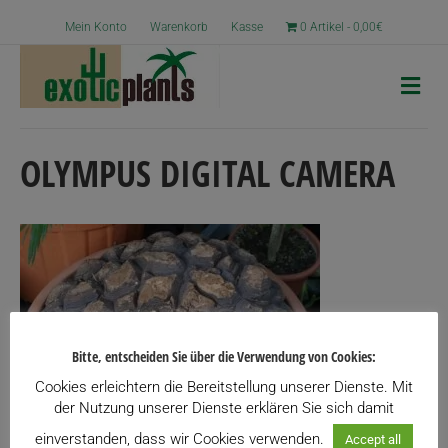
Mein Konto
Warenkorb
Kasse
0 Artikel
0,00€
N
a
v
i
g
OLYMPUS DIGITAL CAMERA
a
t
i
o
n
Bitte, entscheiden Sie über die Verwendung von Cookies:
Cookies erleichtern die Bereitstellung unserer Dienste. Mit
der Nutzung unserer Dienste erklären Sie sich damit
einverstanden, dass wir Cookies verwenden.
Accept all