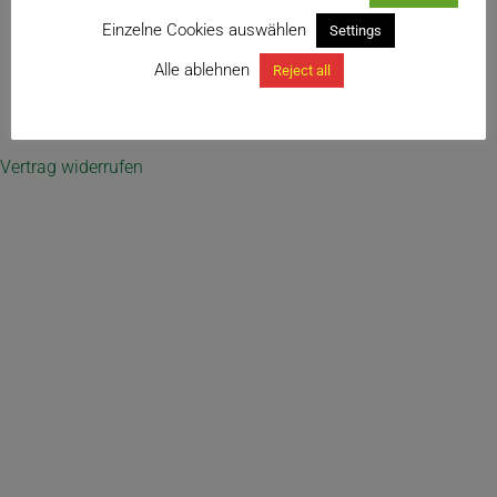
für Orchideen und Bromelien
Einzelne Cookies auswählen
Settings
Alle ablehnen
Reject all
← Tontopf „KAAN“, gelocht
Vertrag widerrufen