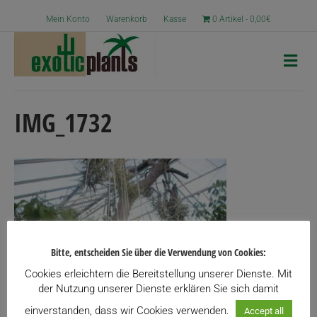
Mein Konto
Warenkorb
Kasse
0 Artikel
0,00€
N
a
v
i
g
IMG_1732
a
t
i
o
n
Bitte, entscheiden Sie über die Verwendung von Cookies:
Cookies erleichtern die Bereitstellung unserer Dienste. Mit
der Nutzung unserer Dienste erklären Sie sich damit
einverstanden, dass wir Cookies verwenden.
Accept all