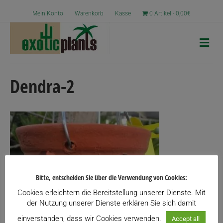
Mein Konto
Warenkorb
Kasse
0 Artikel
0,00€
N
a
v
i
g
Dendra-2
a
t
i
o
n
Bitte, entscheiden Sie über die Verwendung von Cookies:
Cookies erleichtern die Bereitstellung unserer Dienste. Mit
der Nutzung unserer Dienste erklären Sie sich damit
einverstanden, dass wir Cookies verwenden.
Accept all