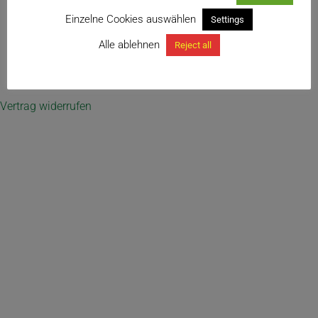
Einzelne Cookies auswählen
Settings
Alle ablehnen
Reject all
← Universalsubstrat – Substratmischung für Kakteen und
andere Sukkulenten
Vertrag widerrufen