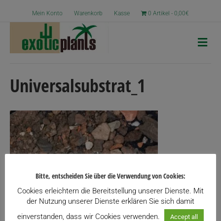
Mein Konto
Warenkorb
Kasse
0 Artikel
0,00€
N
a
v
i
g
Universalsubstrat_1
a
t
i
o
n
Bitte, entscheiden Sie über die Verwendung von Cookies:
Cookies erleichtern die Bereitstellung unserer Dienste. Mit
der Nutzung unserer Dienste erklären Sie sich damit
einverstanden, dass wir Cookies verwenden.
Accept all
Körnung MITTEL, Mineralische Anteile mind. 80%