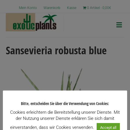
Mein Konto
Warenkorb
Kasse
0 Artikel
0,00€
N
a
v
i
g
Sansevieria robusta blue
a
t
i
o
n
Bitte, entscheiden Sie über die Verwendung von Cookies:
Cookies erleichtern die Bereitstellung unserer Dienste. Mit
der Nutzung unserer Dienste erklären Sie sich damit
einverstanden, dass wir Cookies verwenden.
Accept all