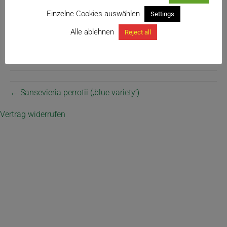
Einzelne Cookies auswählen
Settings
Alle ablehnen
Reject all
Sanevieria perrotii mit blau bereiften Blättern
← Sansevieria perrotii (‚blue variety‘)
Vertrag widerrufen