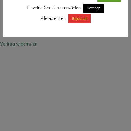
Sanseviera ‚ES 21298‘
Einzelne Cookies auswählen
Settings
Alle ablehnen
Reject all
← Sansevieria ‚Dragon Jade‘
Vertrag widerrufen