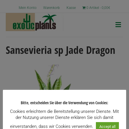
Mein Konto
Warenkorb
Kasse
0 Artikel
0,00€
N
a
v
i
g
Sansevieria sp Jade Dragon
a
t
i
o
n
Bitte, entscheiden Sie über die Verwendung von Cookies:
Cookies erleichtern die Bereitstellung unserer Dienste. Mit
der Nutzung unserer Dienste erklären Sie sich damit
einverstanden, dass wir Cookies verwenden.
Accept all