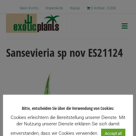
Mein Konto
Warenkorb
Kasse
0 Artikel
0,00€
N
a
v
i
g
Sansevieria sp nov ES21124
a
t
i
o
n
Bitte, entscheiden Sie über die Verwendung von Cookies:
Cookies erleichtern die Bereitstellung unserer Dienste. Mit
der Nutzung unserer Dienste erklären Sie sich damit
einverstanden, dass wir Cookies verwenden.
Accept all