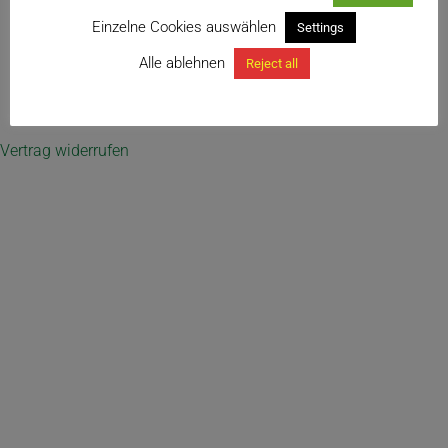
ES 21124
Einzelne Cookies auswählen
Settings
Alle ablehnen
Reject all
← Sansevieria sp. nov. (ES 21124) (No. 2)
Vertrag widerrufen