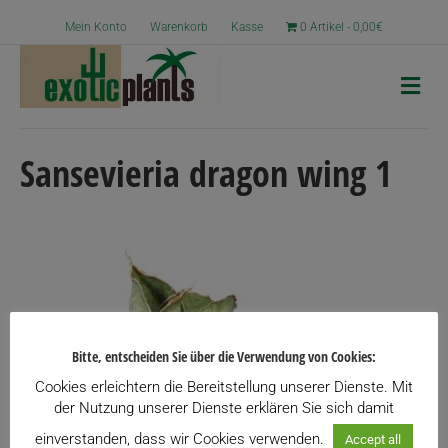
Mein Konto
Warenkorb
Kasse
0 Artikel
0,00€
N
a
v
i
g
Sansevieria dragon wing 1
a
t
i
o
n
Bitte, entscheiden Sie über die Verwendung von Cookies:
Cookies erleichtern die Bereitstellung unserer Dienste. Mit
der Nutzung unserer Dienste erklären Sie sich damit
einverstanden, dass wir Cookies verwenden.
Accept all