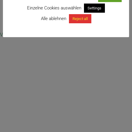
Einzelne Cookies auswählen
Settings
Alle ablehnen
Reject all
← Sansevieria ‚Dragon Wing‘
Vertrag widerrufen