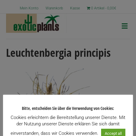
Mein Konto
Warenkorb
Kasse
0 Artikel
0,00€
N
a
v
i
g
Leuchtenbergia principis
a
t
i
o
n
Bitte, entscheiden Sie über die Verwendung von Cookies:
Cookies erleichtern die Bereitstellung unserer Dienste. Mit
der Nutzung unserer Dienste erklären Sie sich damit
einverstanden, dass wir Cookies verwenden.
Accept all