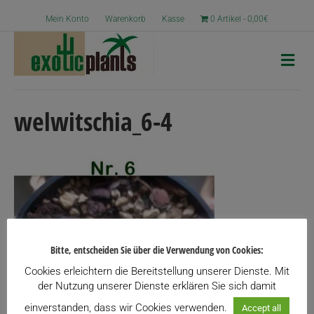
Mein Konto
Warenkorb
Kasse
0 Artikel
0,00€
N
a
v
i
g
welwitschia_6-4
a
t
i
o
n
Bitte, entscheiden Sie über die Verwendung von Cookies:
Cookies erleichtern die Bereitstellung unserer Dienste. Mit
der Nutzung unserer Dienste erklären Sie sich damit
einverstanden, dass wir Cookies verwenden.
Accept all