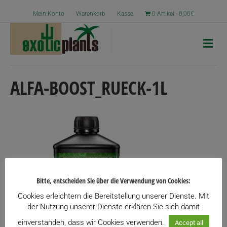
Mein Konto
Warenkorb
Kasse
0 Artikel
0,00€
N
a
v
i
g
ALFA-BOOST_RUECK-1L
a
t
i
o
n
Bitte, entscheiden Sie über die Verwendung von Cookies:
Cookies erleichtern die Bereitstellung unserer Dienste. Mit
der Nutzung unserer Dienste erklären Sie sich damit
einverstanden, dass wir Cookies verwenden.
Accept all