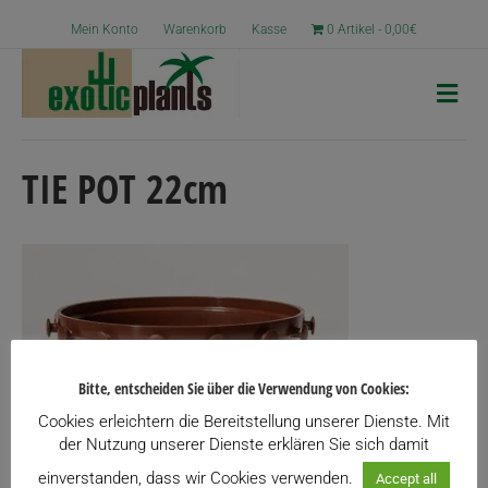
Mein Konto
Warenkorb
Kasse
0 Artikel
0,00€
N
a
v
i
g
TIE POT 22cm
a
t
i
o
n
Bitte, entscheiden Sie über die Verwendung von Cookies:
Cookies erleichtern die Bereitstellung unserer Dienste. Mit
der Nutzung unserer Dienste erklären Sie sich damit
einverstanden, dass wir Cookies verwenden.
Accept all