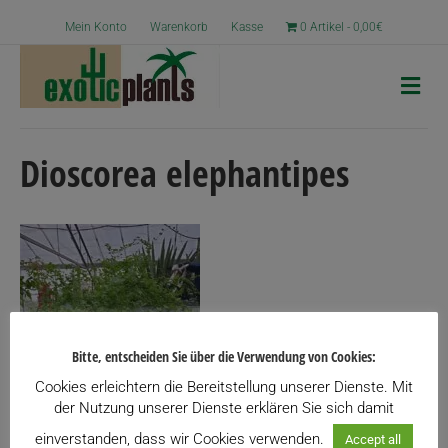
Mein Konto
Warenkorb
Kasse
0 Artikel
0,00€
N
a
v
i
g
Dioscorea elephantipes
a
t
i
o
n
Bitte, entscheiden Sie über die Verwendung von Cookies:
Cookies erleichtern die Bereitstellung unserer Dienste. Mit
der Nutzung unserer Dienste erklären Sie sich damit
einverstanden, dass wir Cookies verwenden.
Accept all