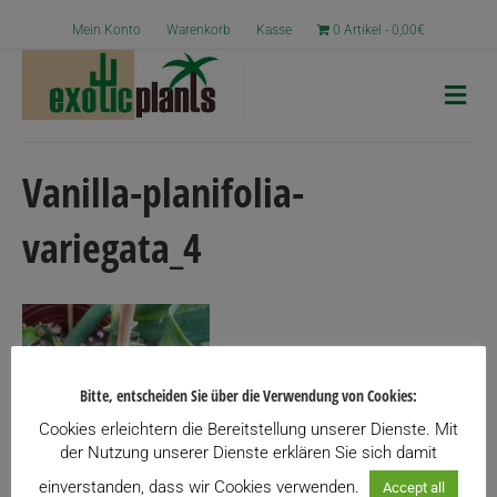
Mein Konto
Warenkorb
Kasse
0 Artikel
0,00€
N
a
v
i
g
Vanilla-planifolia-
a
t
variegata_4
i
o
n
Bitte, entscheiden Sie über die Verwendung von Cookies:
Cookies erleichtern die Bereitstellung unserer Dienste. Mit
der Nutzung unserer Dienste erklären Sie sich damit
einverstanden, dass wir Cookies verwenden.
Accept all