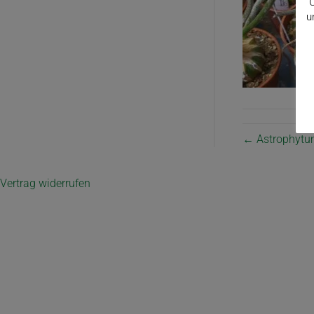
C
u
← Astrophytu
Vertrag widerrufen