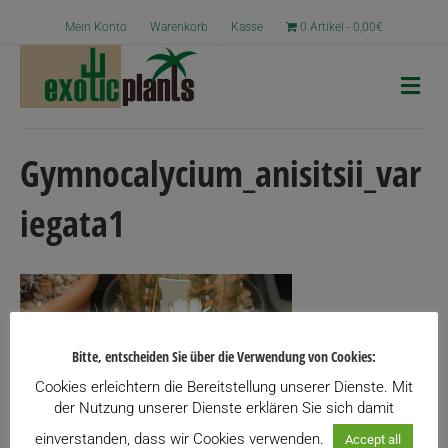
Mein Konto
Warenkorb
Kasse
0 Artikel
0,00€
N
a
v
i
g
Gymnocalycium_anisitsii_var
a
t
iegata1
i
o
n
Bitte, entscheiden Sie über die Verwendung von Cookies:
Cookies erleichtern die Bereitstellung unserer Dienste. Mit
der Nutzung unserer Dienste erklären Sie sich damit
einverstanden, dass wir Cookies verwenden.
Accept all