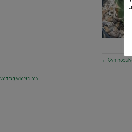
C
u
← Gymnocalyci
Vertrag widerrufen