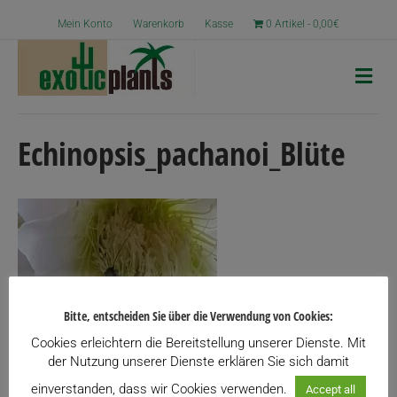
Mein Konto
Warenkorb
Kasse
0 Artikel
0,00€
N
a
v
i
g
Echinopsis_pachanoi_Blüte
a
t
i
o
n
Bitte, entscheiden Sie über die Verwendung von Cookies:
Cookies erleichtern die Bereitstellung unserer Dienste. Mit
der Nutzung unserer Dienste erklären Sie sich damit
einverstanden, dass wir Cookies verwenden.
Accept all