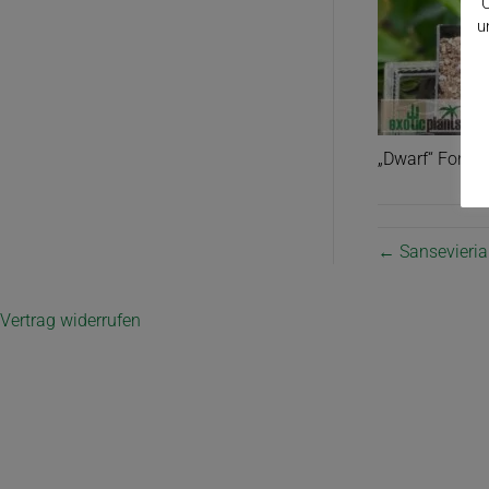
C
u
„Dwarf“ Form;
← Sansevieria
Vertrag widerrufen