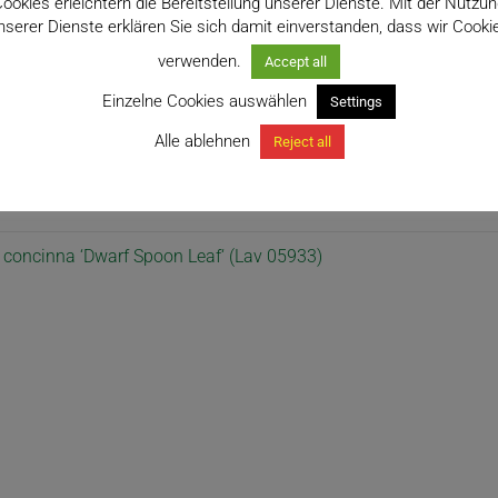
ookies erleichtern die Bereitstellung unserer Dienste. Mit der Nutzu
nserer Dienste erklären Sie sich damit einverstanden, dass wir Cooki
verwenden.
Accept all
Einzelne Cookies auswählen
Settings
Alle ablehnen
Reject all
 Feldnummer Lav 05933
 concinna ‘Dwarf Spoon Leaf‘ (Lav 05933)