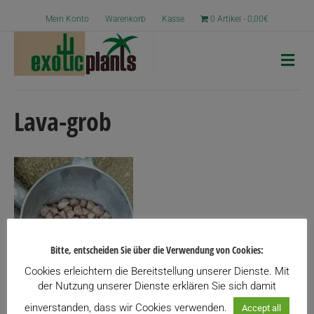
Mein Konto
Warenkorb
Kasse
0 Artikel
0,00€
N
a
v
i
g
Lava-grob
a
t
i
o
n
Bitte, entscheiden Sie über die Verwendung von Cookies:
Cookies erleichtern die Bereitstellung unserer Dienste. Mit
der Nutzung unserer Dienste erklären Sie sich damit
einverstanden, dass wir Cookies verwenden.
Accept all