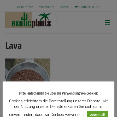
Mein Konto
Warenkorb
Kasse
0 Artikel
0,00€
N
a
v
i
g
Lava
a
t
i
o
n
Bitte, entscheiden Sie über die Verwendung von Cookies:
Cookies erleichtern die Bereitstellung unserer Dienste. Mit
der Nutzung unserer Dienste erklären Sie sich damit
einverstanden, dass wir Cookies verwenden.
Accept all