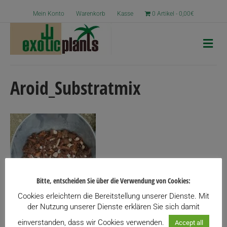
Mein Konto
Warenkorb
Kasse
0 Artikel
0,00€
N
a
v
i
g
Aroid_Substratmix
a
t
i
o
n
Bitte, entscheiden Sie über die Verwendung von Cookies:
Cookies erleichtern die Bereitstellung unserer Dienste. Mit
der Nutzung unserer Dienste erklären Sie sich damit
einverstanden, dass wir Cookies verwenden.
Accept all