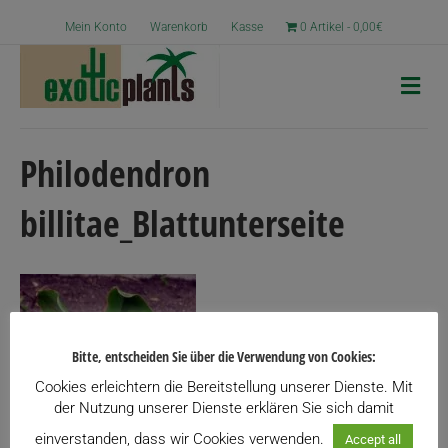
Mein Konto
Warenkorb
Kasse
0 Artikel
0,00€
N
a
v
i
g
Philodendron
a
t
billitae_Blattunterseite
i
o
n
Bitte, entscheiden Sie über die Verwendung von Cookies:
Cookies erleichtern die Bereitstellung unserer Dienste. Mit
der Nutzung unserer Dienste erklären Sie sich damit
einverstanden, dass wir Cookies verwenden.
Accept all