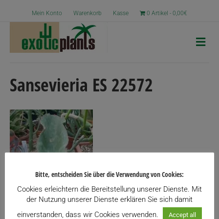
Mein Konto
Warenkorb
Kasse
0 Artikel
0,00€
N
a
v
i
g
Sansevieria ES 22572
a
t
i
o
n
Bitte, entscheiden Sie über die Verwendung von Cookies:
Cookies erleichtern die Bereitstellung unserer Dienste. Mit
der Nutzung unserer Dienste erklären Sie sich damit
einverstanden, dass wir Cookies verwenden.
Accept all