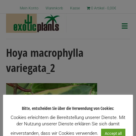
Mein Konto
Warenkorb
Kasse
0 Artikel
0,00€
N
a
v
i
g
Hoya macrophylla
a
t
variegata_2
i
o
n
Bitte, entscheiden Sie über die Verwendung von Cookies:
Cookies erleichtern die Bereitstellung unserer Dienste. Mit
der Nutzung unserer Dienste erklären Sie sich damit
einverstanden, dass wir Cookies verwenden.
Accept all