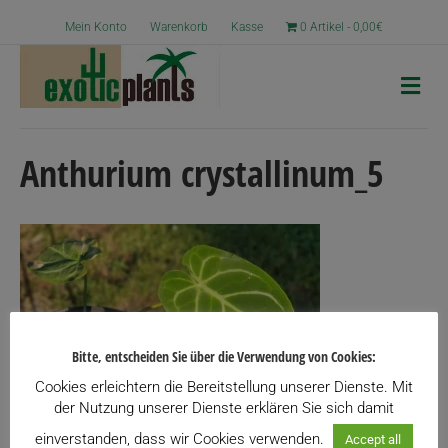
Mein Konto
Warenkorb
Kasse
0 Artikel
0,00€
N
a
v
i
g
Anthurium crystallinum_5
a
t
i
o
n
Bitte, entscheiden Sie über die Verwendung von Cookies:
Cookies erleichtern die Bereitstellung unserer Dienste. Mit
der Nutzung unserer Dienste erklären Sie sich damit
einverstanden, dass wir Cookies verwenden.
Accept all