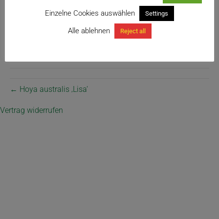
Einzelne Cookies auswählen
Settings
Alle ablehnen
Reject all
panaschierte H. australis
← Hoya australis ‚Lisa‘
Vertrag widerrufen