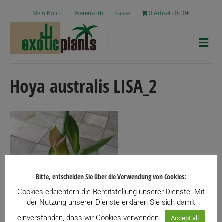
Mein Konto
Warenkorb
Kasse
0 Artikel
0,00€
N
a
v
i
g
Hoya australis LISA_2
a
t
i
o
n
Bitte, entscheiden Sie über die Verwendung von Cookies:
Cookies erleichtern die Bereitstellung unserer Dienste. Mit
der Nutzung unserer Dienste erklären Sie sich damit
einverstanden, dass wir Cookies verwenden.
Accept all