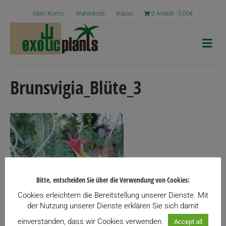
Mein Konto
Warenkorb
Kasse
0 Artikel
0,00€
N
a
v
i
g
Brunsvigia_Blüte_3
a
t
i
o
n
Bitte, entscheiden Sie über die Verwendung von Cookies:
Cookies erleichtern die Bereitstellung unserer Dienste. Mit
der Nutzung unserer Dienste erklären Sie sich damit
einverstanden, dass wir Cookies verwenden.
Accept all