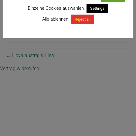
Einzelne Cookies auswählen
Settings
Alle ablehnen
Reject all
Brunsvigia latifolia Blütenstand
← Hoya australis ‚Lisa‘
Vertrag widerrufen