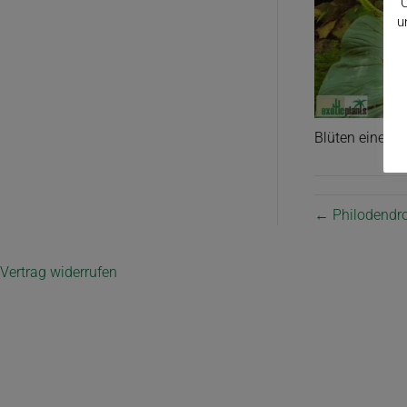
C
u
Blüten eines 
← Philodendr
Vertrag widerrufen