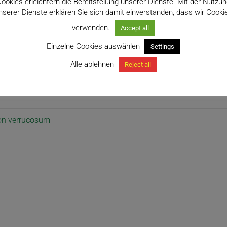
ookies erleichtern die Bereitstellung unserer Dienste. Mit der Nutzu
nserer Dienste erklären Sie sich damit einverstanden, dass wir Cooki
verwenden.
Accept all
Einzelne Cookies auswählen
Settings
Alle ablehnen
Reject all
Philodendron verrucosum in Costa Rica
on verrucosum