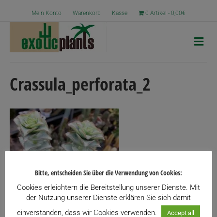
Mein Konto
Warenkorb
Kasse
0 Artikel
0,00€
N
a
v
i
g
Crassula_perforata_2
a
t
i
o
n
Bitte, entscheiden Sie über die Verwendung von Cookies:
Cookies erleichtern die Bereitstellung unserer Dienste. Mit
der Nutzung unserer Dienste erklären Sie sich damit
einverstanden, dass wir Cookies verwenden.
Accept all