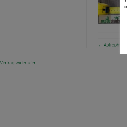
C
u
← Astrophytu
Vertrag widerrufen