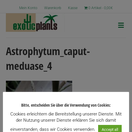
Mein Konto
Warenkorb
Kasse
0 Artikel
0,00€
N
a
v
i
g
Astrophytum_caput-
a
t
meduase_4
i
o
n
Bitte, entscheiden Sie über die Verwendung von Cookies:
Cookies erleichtern die Bereitstellung unserer Dienste. Mit
der Nutzung unserer Dienste erklären Sie sich damit
einverstanden, dass wir Cookies verwenden.
Accept all