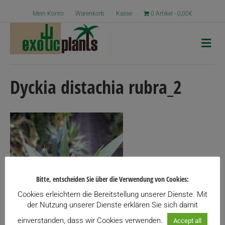
Mein Konto
Warenkorb
Kasse
0 Artikel
0,00€
N
a
v
i
g
Dyckia distachia rubra_2
a
t
i
o
n
Bitte, entscheiden Sie über die Verwendung von Cookies:
Cookies erleichtern die Bereitstellung unserer Dienste. Mit
der Nutzung unserer Dienste erklären Sie sich damit
einverstanden, dass wir Cookies verwenden.
Accept all