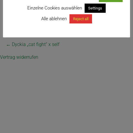
Einzelne Cookies auswählen
Settings
Alle ablehnen
Reject all
← Dyckia „cat fight“ x self
Vertrag widerrufen