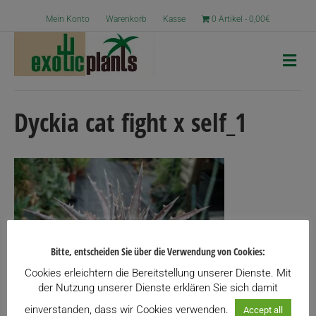
Mein Konto
Warenkorb
Kasse
0 Artikel
0,00€
N
a
v
i
g
Dyckia cat fight x self_1
a
t
i
o
n
Bitte, entscheiden Sie über die Verwendung von Cookies:
Cookies erleichtern die Bereitstellung unserer Dienste. Mit
der Nutzung unserer Dienste erklären Sie sich damit
einverstanden, dass wir Cookies verwenden.
Accept all