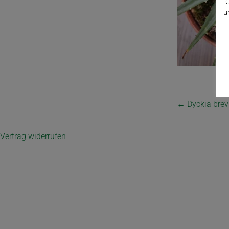
C
u
← Dyckia brevi
Vertrag widerrufen