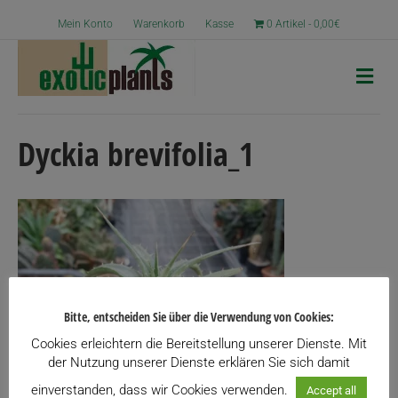
Mein Konto
Warenkorb
Kasse
0 Artikel
0,00€
N
a
v
i
g
Dyckia brevifolia_1
a
t
i
o
n
Bitte, entscheiden Sie über die Verwendung von Cookies:
Cookies erleichtern die Bereitstellung unserer Dienste. Mit
der Nutzung unserer Dienste erklären Sie sich damit
einverstanden, dass wir Cookies verwenden.
Accept all