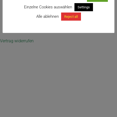
Einzelne Cookies auswählen
probably a hybrid
Settings
Alle ablehnen
Reject all
← Dyckia sp.
Vertrag widerrufen