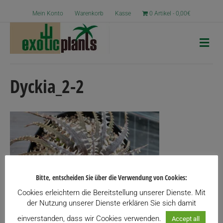
Mein Konto
Warenkorb
Kasse
0 Artikel
0,00€
N
a
v
i
g
Dyckia_2-2
a
t
i
o
n
Bitte, entscheiden Sie über die Verwendung von Cookies:
Cookies erleichtern die Bereitstellung unserer Dienste. Mit
der Nutzung unserer Dienste erklären Sie sich damit
einverstanden, dass wir Cookies verwenden.
Accept all