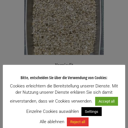
Vermiculit
Preisspanne:
3,00
€
–
60,00
€
inkl. USt.
Bitte, entscheiden Sie über die Verwendung von Cookies:
3,00€
Enthält 20% USt.
bis
(
1,00
€
/ L)
Cookies erleichtern die Bereitstellung unserer Dienste. Mit
60,00€
zzgl.
Versand
der Nutzung unserer Dienste erklären Sie sich damit
Lieferzeit: ca. 10 Werktage
einverstanden, dass wir Cookies verwenden.
Accept all
Zu meiner Wunschliste hinzufügen
Einzelne Cookies auswählen
Settings
Dieses
Alle ablehnen
Reject all
Ausführung wählen