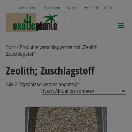
Mein Konto
Warenkorb
Kasse
0 Artikel
0,00€
N
a
v
i
g
Start
/ Produkte verschlagwortet mit „Zeolith;
a
Zuschlagstoff“
t
i
Zeolith; Zuschlagstoff
o
n
Nach
Alle 2 Ergebnisse werden angezeigt
Aktualität
sortiert