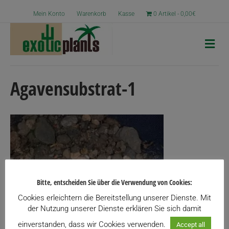
Mein Konto
Warenkorb
Kasse
0 Artikel
0,00€
N
a
v
i
g
Agavensubstrat-1
a
t
i
o
n
Bitte, entscheiden Sie über die Verwendung von Cookies:
Cookies erleichtern die Bereitstellung unserer Dienste. Mit
der Nutzung unserer Dienste erklären Sie sich damit
einverstanden, dass wir Cookies verwenden.
Accept all