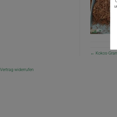
C
u
← Kokos-Gran
Vertrag widerrufen